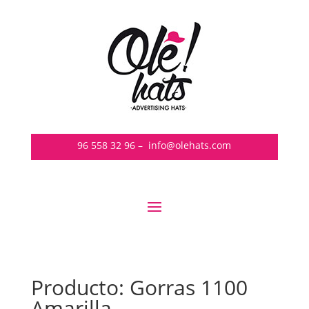
96 558 32 96
–
info@olehats.com
Producto: Gorras 1100
Amarilla