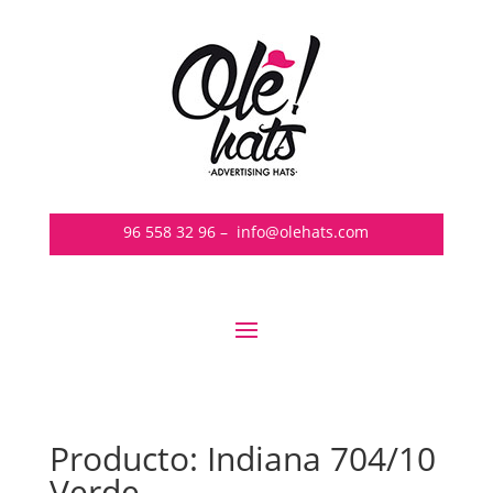
96 558 32 96
–
info@olehats.com
Producto: Indiana 704/10
Verde