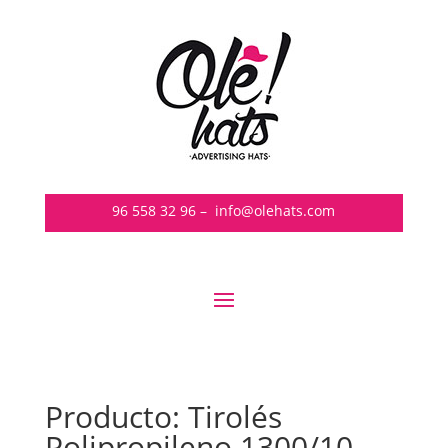
96 558 32 96
–
info@olehats.com
Producto: Tirolés
Polipropileno 1300/10