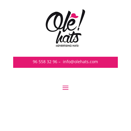
96 558 32 96
–
info@olehats.com