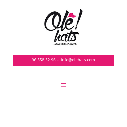
96 558 32 96
–
info@olehats.com