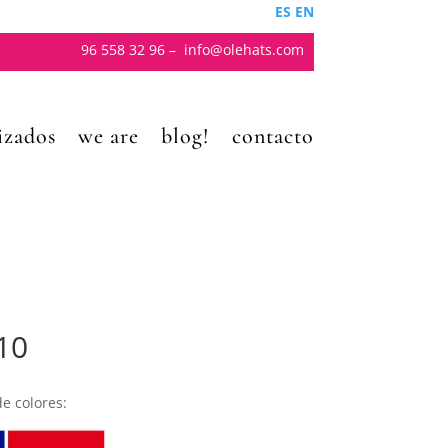
ES
EN
96 558 32 96
–
info@olehats.com
izados
we are
blog!
contacto
10
e colores: