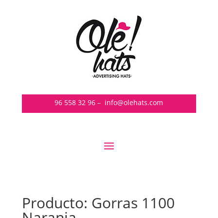
96 558 32 96
–
info@olehats.com
Producto: Gorras 1100
Naranja