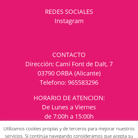
REDES SOCIALES
Instagram
CONTACTO
Dirección:
Camí Font de Dalt, 7
03790 ORBA (Alicante)
Telefono:
965583296
HORARIO DE ATENCION:
De Lunes a Viernes
de 7:00h a 15:00h
Utilizamos cookies propias y de terceros para mejorar nuestros
Política de calidad
servicios. Si continúa navegando consideramos que acepta su