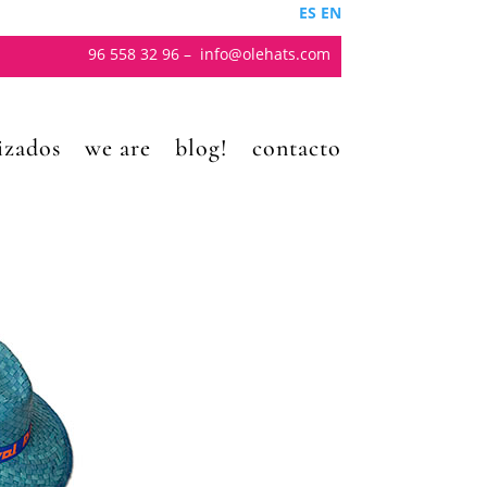
ES
EN
96 558 32 96
–
info@olehats.com
izados
we are
blog!
contacto